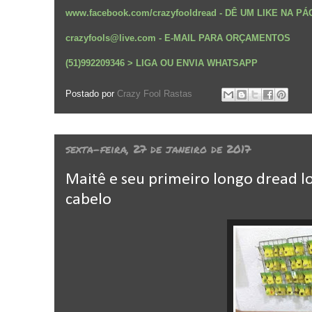
www.facebook.com/crazyfooldread
-
DÊ UM LIKE NA P
crazyfools@live.com - E-MAIL PARA ORÇAMENTOS
(51)992209346 > LIGA OU ENVIA WHATSAPP
Postado por
Crazy Fool Rastas
sexta-feira, 27 de janeiro de 2017
Maitê e seu primeiro longo dread l
cabelo