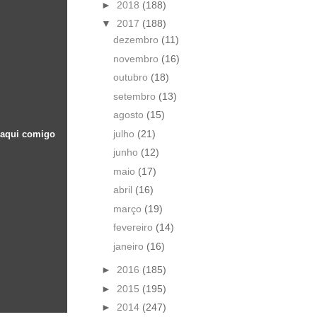
►
2018
(188)
▼
2017
(188)
dezembro
(11)
novembro
(16)
outubro
(18)
setembro
(13)
agosto
(15)
julho
(21)
m aqui comigo
junho
(12)
maio
(17)
abril
(16)
março
(19)
fevereiro
(14)
janeiro
(16)
►
2016
(185)
►
2015
(195)
►
2014
(247)