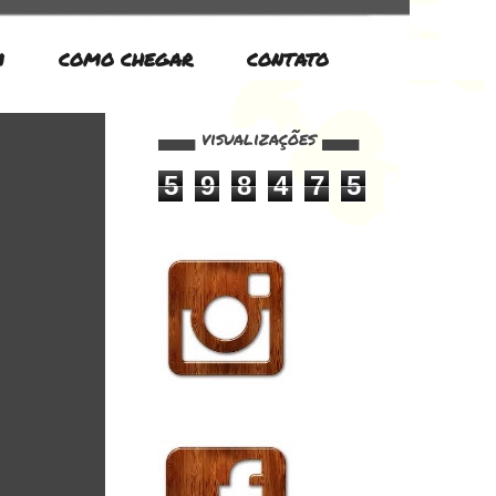
M
COMO CHEGAR
CONTATO
▄▄▄ visualizações ▄▄▄
5
9
8
4
7
5