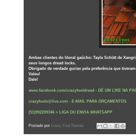
Ambas clientes do litoral gaúcho: Tayla Schütt de Xangr
seus longos dread locks.
Obrigado de verdade gurias pela preferência que tiveram
Valeu!
Dale!
www.facebook.com/crazyfooldread
-
DÊ UM LIKE NA P
crazyfools@live.com - E-MAIL PARA ORÇAMENTOS
(51)992209346 > LIGA OU ENVIA WHATSAPP
Postado por
Crazy Fool Rastas