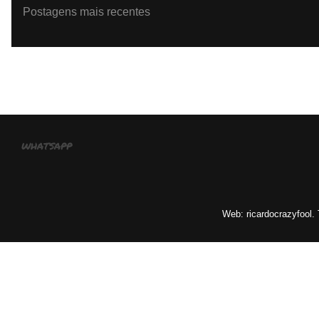
Postagens mais recentes
Assinar:
Po
whatsapp
Web: ricardocrazyfool.