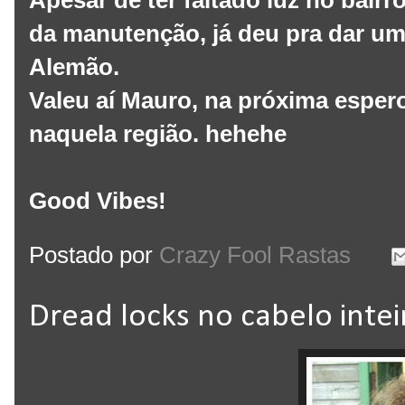
Apesar de ter faltado luz no bair
da manutenção, já deu pra dar um
Alemão.
Valeu aí Mauro, na próxima esper
naquela região. hehehe
Good Vibes!
Postado por
Crazy Fool Rastas
Dread locks no cabelo intei