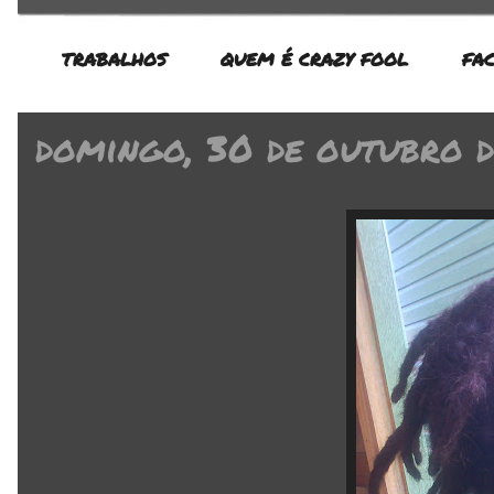
TRABALHOS
QUEM É CRAZY FOOL
FA
domingo, 30 de outubro d