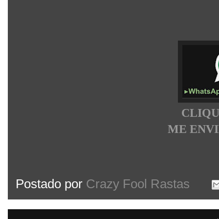
CLIQU
ME ENV
Postado por
Crazy Fool Rastas