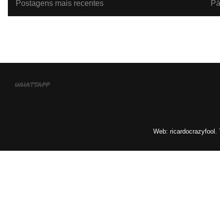
Postagens mais recentes
Pá
Assinar:
Po
whatsapp
Web: ricardocrazyfool.