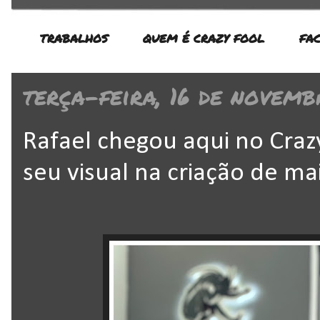
TRABALHOS
QUEM É CRAZY FOOL
FA
terça-feira, 16 de novemb
Rafael chegou aqui no Craz
seu visual na criação de ma