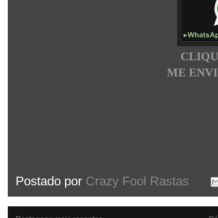
CLIQU
ME ENV
Postado por
Crazy Fool Rastas