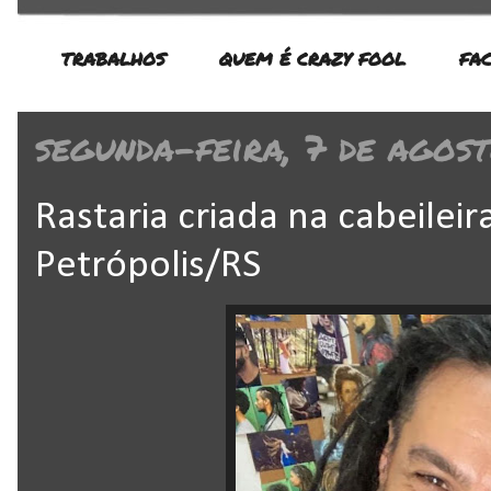
TRABALHOS
QUEM É CRAZY FOOL
FA
segunda-feira, 7 de agos
Rastaria criada na cabeileir
Petrópolis/RS