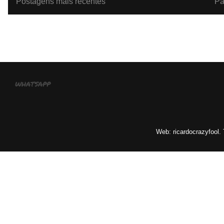
Postagens mais recentes
Pá
Assinar:
Po
whatsapp
Web: ricardocrazyfool.