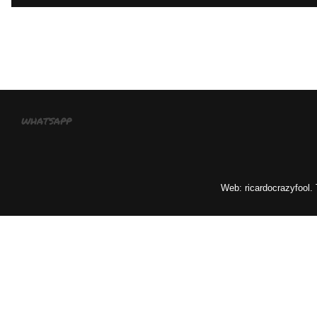
whatsapp
Web: ricardocrazyfool.