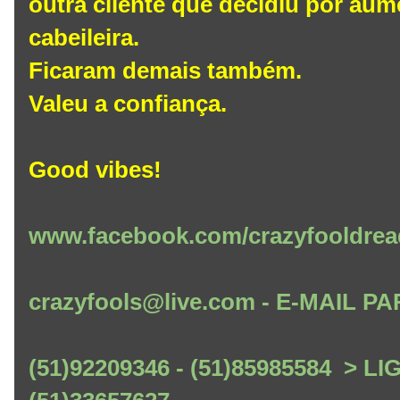
outra cliente que decidiu por au
cabeileira.
Ficaram demais também.
Valeu a confiança.
Good vibes!
www.facebook.com/crazyfooldrea
crazyfools@live.com - E-MAIL
(51)92209346 - (51)85985584 > L