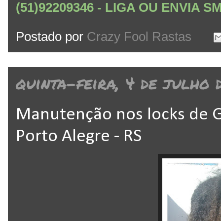
(51)92209346 - LIGA OU ENVIA S
Postado por
Crazy Fool Rastas
quinta-feira, 4 de julho 
Manutenção nos locks de G
Porto Alegre - RS