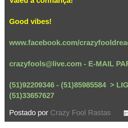
Valeu a confiança!
Good vibes!
www.facebook.com/crazyfooldrea
crazyfools@live.com - E-MAIL
(51)92209346 - (51)85985584 > L
(51)33657627
Postado por
Crazy Fool Rastas