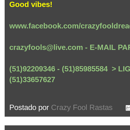
Good vibes!
www.facebook.com/crazyfooldrea
crazyfools@live.com - E-MAIL
(51)92209346 - (51)85985584 > L
(51)33657627
Postado por
Crazy Fool Rastas