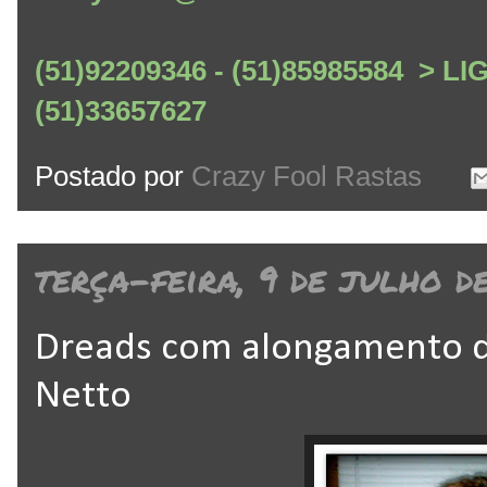
(51)92209346 - (51)85985584 > L
(51)33657627
Postado por
Crazy Fool Rastas
terça-feira, 9 de julho d
Dreads com alongamento de
Netto