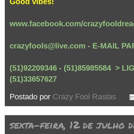
Good vibes!
www.facebook.com/crazyfooldrea
crazyfools@live.com - E-MAIL
(51)92209346 - (51)85985584 > L
(51)33657627
Postado por
Crazy Fool Rastas
sexta-feira, 12 de julho 