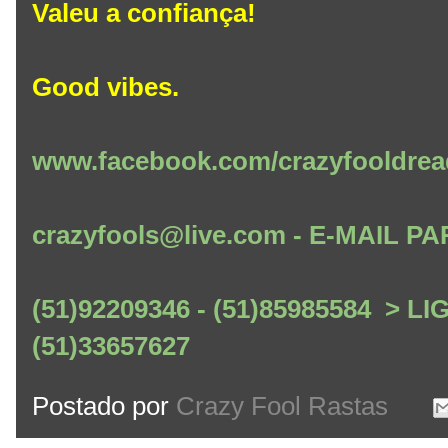
Valeu a confiança!
Good vibes.
www.facebook.com/crazyfooldrea
crazyfools@live.com - E-MAIL
(51)92209346 - (51)85985584 > L
(51)33657627
Postado por
Crazy Fool Rastas