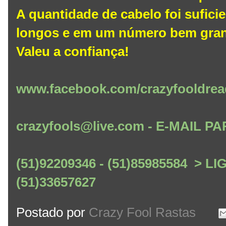
A quantidade de cabelo foi sufici
longos e em um número bem gra
Valeu a confiança!
www.facebook.com/crazyfooldrea
crazyfools@live.com - E-MAIL
(51)92209346 - (51)85985584 > L
(51)33657627
Postado por
Crazy Fool Rastas