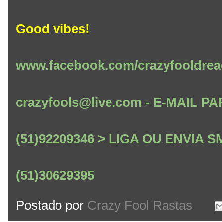
Good vibes!
www.facebook.com/crazyfooldrea
crazyfools@live.com - E-MAIL
(51)92209346 > LIGA OU ENVIA
(51)30629395
Postado por
Crazy Fool Rastas