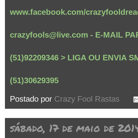
www.facebook.com/crazyfooldrea
crazyfools@live.com - E-MAIL
(51)92209346 > LIGA OU ENVIA
(51)30629395
Postado por
Crazy Fool Rastas
sábado, 17 de maio de 201