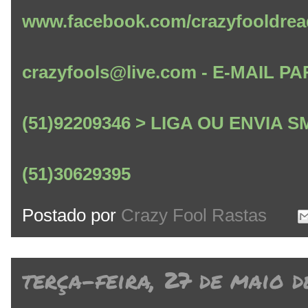
www.facebook.com/crazyfooldrea
crazyfools@live.com - E-MAIL
(51)92209346 > LIGA OU ENVIA
(51)30629395
Postado por
Crazy Fool Rastas
terça-feira, 27 de maio d