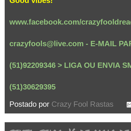
Good vibes!
www.facebook.com/crazyfooldrea
crazyfools@live.com - E-MAIL
(51)92209346 > LIGA OU ENVIA
(51)30629395
Postado por
Crazy Fool Rastas