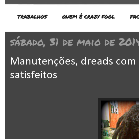
TRABALHOS
QUEM É CRAZY FOOL
FA
sábado, 31 de maio de 201
Manutenções, dreads com a
satisfeitos