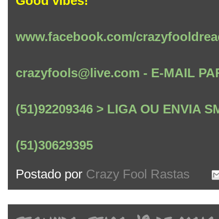
Good vibes!
www.facebook.com/crazyfooldrea
crazyfools@live.com - E-MAIL
(51)92209346 > LIGA OU ENVIA
(51)30629395
Postado por
Crazy Fool Rastas