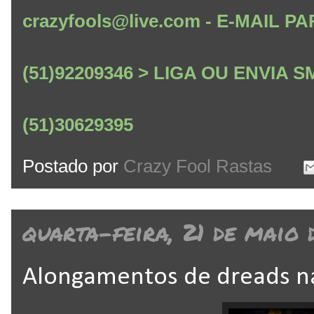
crazyfools@live.com - E-MAIL
(51)92209346 > LIGA OU ENVIA
(51)30629395
Postado por
Crazy Fool Rastas
quarta-feira, 21 de maio 
Alongamentos de dreads na