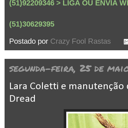
(51)92209346 > LIGA OU ENVIA
(51)30629395
Postado por
Crazy Fool Rastas
segunda-feira, 25 de mai
Lara Coletti e manutenção 
Dread