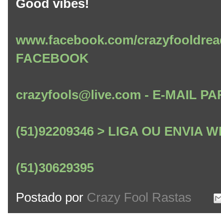
Good vibes!
www.facebook.com/crazyfooldrea
FACEBOOK
crazyfools@live.com - E-MAIL
(51)92209346 > LIGA OU ENVIA
(51)30629395
Postado por
Crazy Fool Rastas