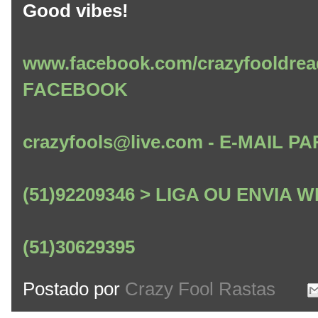
Good vibes!
www.facebook.com/crazyfooldrea
FACEBOOK
crazyfools@live.com - E-MAIL
(51)92209346 > LIGA OU ENVIA
(51)30629395
Postado por
Crazy Fool Rastas