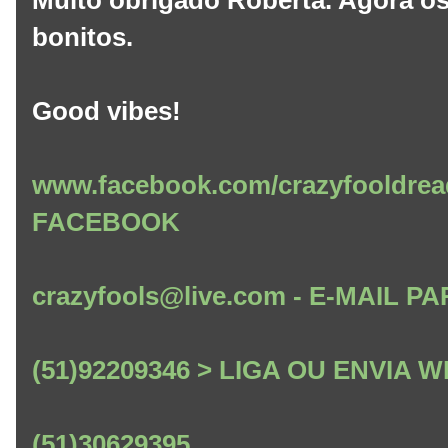
bonitos.
Good vibes!
www.facebook.com/crazyfooldrea
FACEBOOK
crazyfools@live.com - E-MAIL
(51)92209346 > LIGA OU ENVIA
(51)30629395