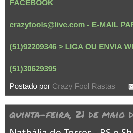
FACEBOOK
crazyfools@live.com - E-MAIL
(51)92209346 > LIGA OU ENVIA
(51)30629395
Postado por
Crazy Fool Rastas
quinta-feira, 21 de maio 