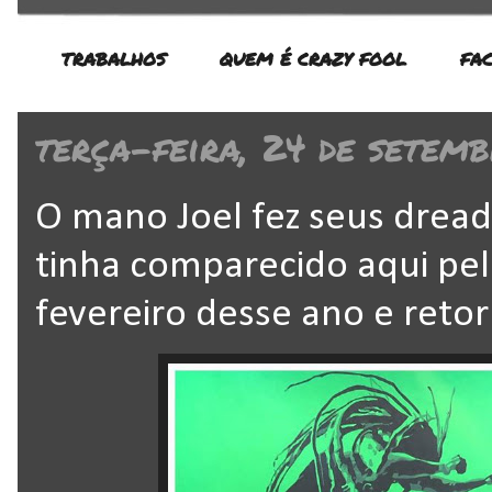
TRABALHOS
QUEM É CRAZY FOOL
FA
terça-feira, 24 de setemb
O mano Joel fez seus dread
tinha comparecido aqui pe
fevereiro desse ano e reto