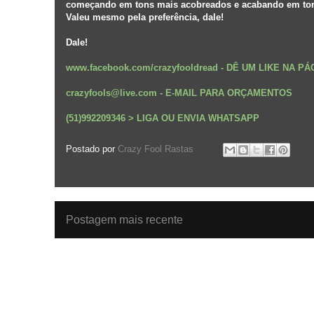
começando em tons mais acobreados e acabando em ton
Valeu mesmo pela preferência, dale!
Dale!
www.facebook.com/crazyfooldread
-
DÊ UM LIKE NA P
crazyfools@live.com - E-MAIL PARA ORÇAMENTOS
(51)992209346 > LIGA OU ENVIA WHATSAPP
Postado por
Crazy Fool Rastas
Postagem mais recente