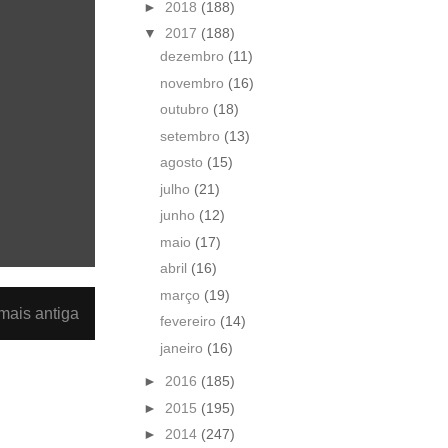
►
2018
(188)
▼
2017
(188)
dezembro
(11)
novembro
(16)
outubro
(18)
setembro
(13)
agosto
(15)
julho
(21)
junho
(12)
maio
(17)
abril
(16)
março
(19)
ais antiga
fevereiro
(14)
janeiro
(16)
►
2016
(185)
►
2015
(195)
►
2014
(247)