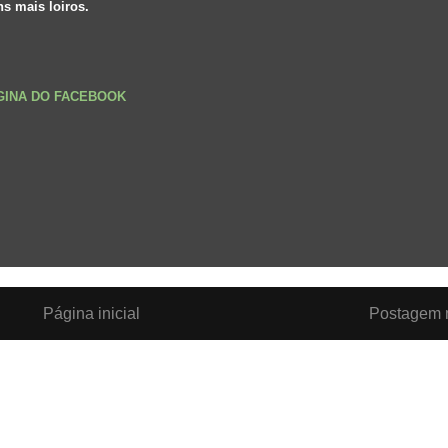
s mais loiros.
ÁGINA DO FACEBOOK
Página inicial
Postagem m