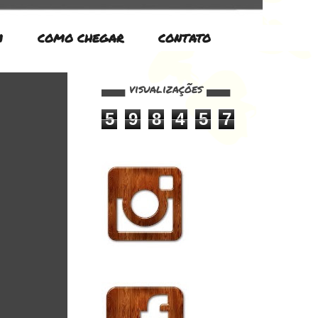
M
COMO CHEGAR
CONTATO
▄▄▄ visualizações ▄▄▄
5
9
8
4
5
7