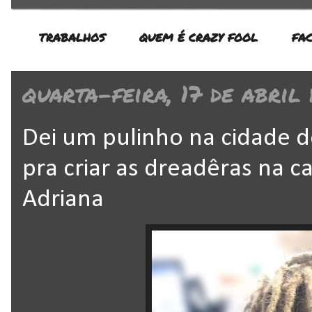
TRABALHOS
QUEM É CRAZY FOOL
FA
quarta-feira, 17 de abril
Dei um pulinho na cidade d
pra criar as dreadêras na c
Adriana