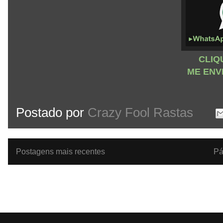
CLIQ
ME ENV
Postado por
Crazy Fool Rastas
Postagens mais recentes
Pá
Assinar:
Po