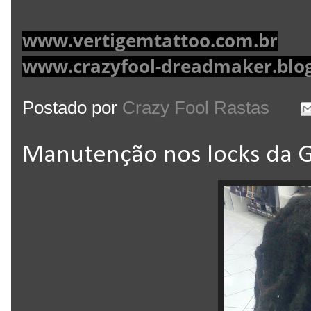
www.vertigemtattoo.com.br
www.crazyfool-dreadmaker.blo
Postado por
Crazy Fool Rastas
Manutenção nos locks da 