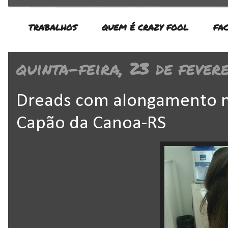
TRABALHOS
QUEM É CRAZY FOOL
FA
quinta-feira, 23 de fever
Dreads com alongamento na
Capão da Canoa-RS