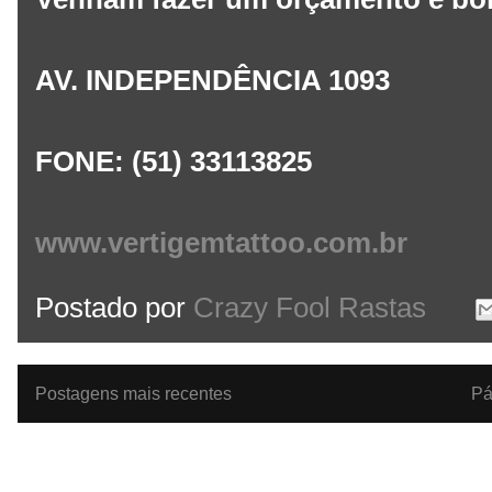
AV. INDEPENDÊNCIA 1093
FONE: (51) 33113825
www.vertigemtattoo.com.br
Postado por
Crazy Fool Rastas
Postagens mais recentes
Pá
Assinar:
Po