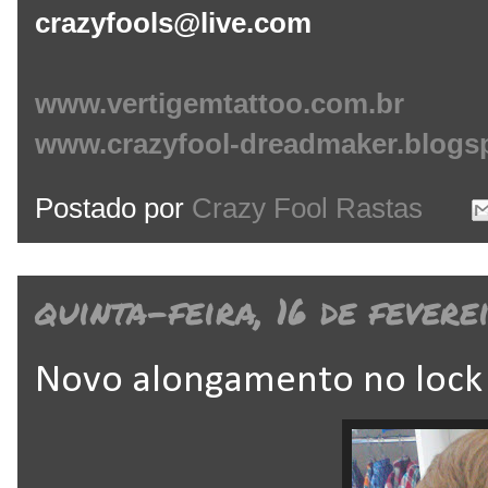
crazyfools@live.com
www.vertigemtattoo.com.br
www.crazyfool-dreadmaker.blogs
Postado por
Crazy Fool Rastas
quinta-feira, 16 de fevere
Novo alongamento no lock 