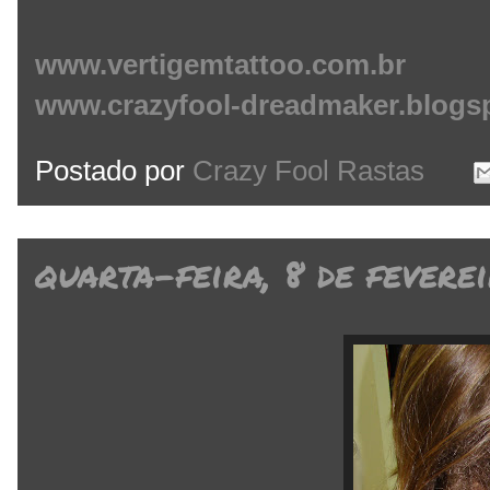
www.vertigemtattoo.com.br
www.crazyfool-dreadmaker.blogs
Postado por
Crazy Fool Rastas
quarta-feira, 8 de fevere