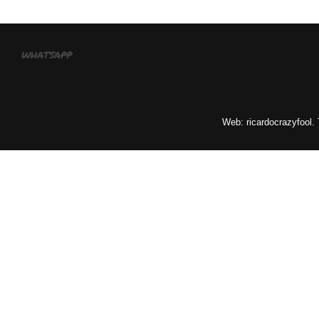
whatsapp
Web: ricardocrazyfool.