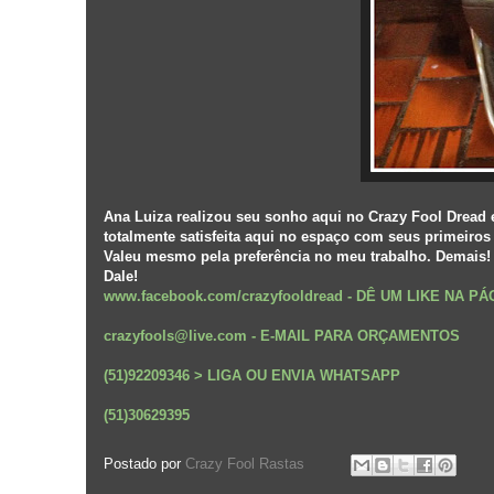
Ana Luiza realizou seu sonho aqui no Crazy Fool Dread e 
totalmente satisfeita aqui no espaço com seus primeiros
Valeu mesmo pela preferência no meu trabalho. Demais!
Dale!
www.facebook.com/crazyfooldread
-
DÊ UM LIKE NA P
crazyfools@live.com - E-MAIL PARA ORÇAMENTOS
(51)92209346 > LIGA OU ENVIA WHATSAPP
(51)30629395
Postado por
Crazy Fool Rastas