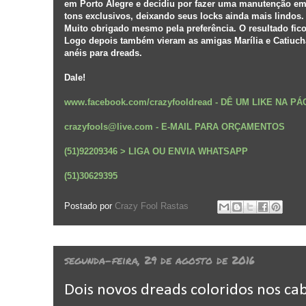
em Porto Alegre e decidiu por fazer uma manutenção em
tons exclusivos, deixando seus locks ainda mais lindos.
Muito obrigado mesmo pela preferência. O resultado fic
Logo depois também vieram as amigas Marília e Catiucha
anéis para dreads.
Dale!
www.facebook.com/crazyfooldread
-
DÊ UM LIKE NA P
crazyfools@live.com - E-MAIL PARA ORÇAMENTOS
(51)92209346 > LIGA OU ENVIA WHATSAPP
(51)30629395
Postado por
Crazy Fool Rastas
segunda-feira, 29 de agosto de 2016
Dois novos dreads coloridos nos ca