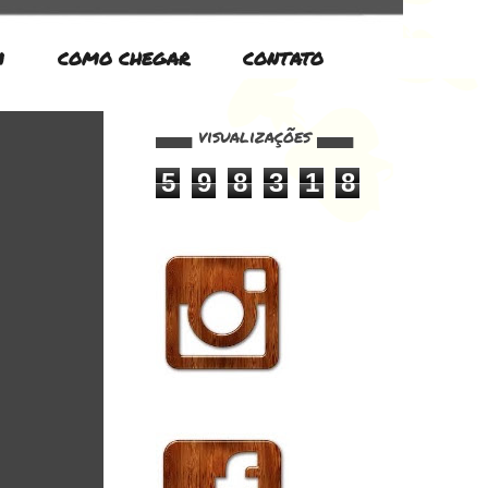
M
COMO CHEGAR
CONTATO
▄▄▄ visualizações ▄▄▄
5
9
8
3
1
8