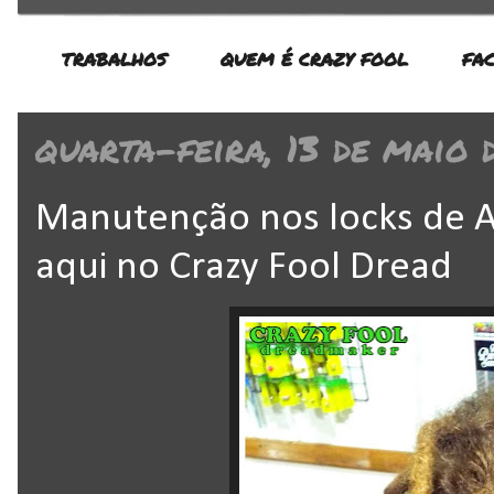
TRABALHOS
QUEM É CRAZY FOOL
FA
quarta-feira, 13 de maio 
Manutenção nos locks de A
aqui no Crazy Fool Dread