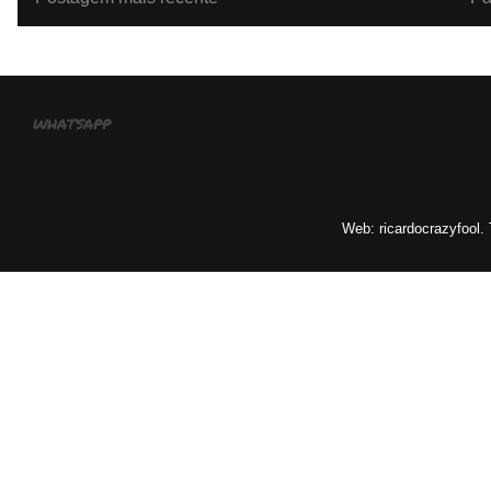
whatsapp
Web: ricardocrazyfool.