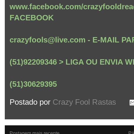
www.facebook.com/crazyfooldrea
FACEBOOK
crazyfools@live.com - E-MAIL
(51)92209346 > LIGA OU ENVIA
(51)30629395
Postado por
Crazy Fool Rastas
Postagem mais recente
Pá