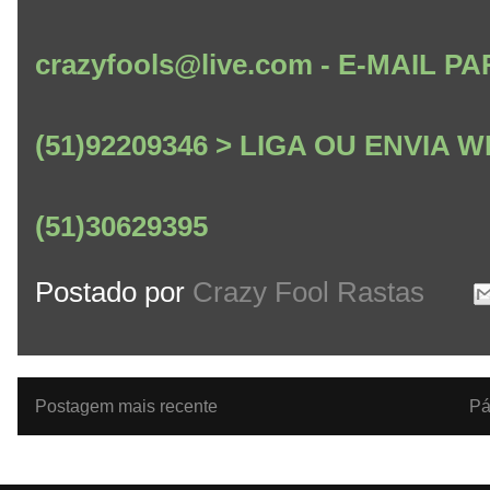
crazyfools@live.com - E-MAIL
(51)92209346 > LIGA OU ENVIA
(51)30629395
Postado por
Crazy Fool Rastas
Postagem mais recente
Pá