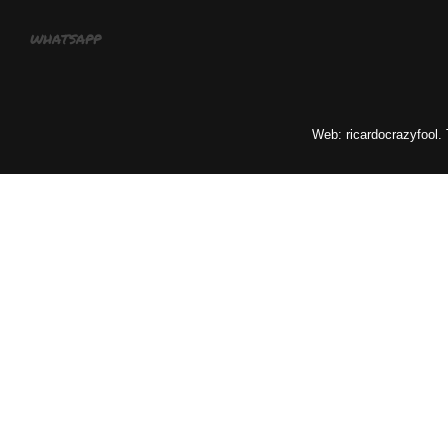
whatsapp
Web: ricardocrazyfool.