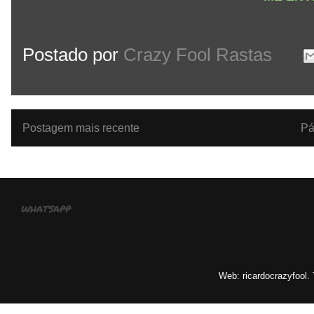
Postado por
Crazy Fool Rastas
Postagem mais recente
Pá
whatsapp
Web: ricardocrazyfool.