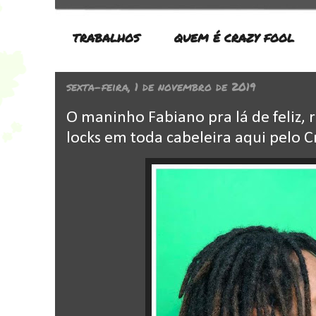
TRABALHOS
QUEM É CRAZY FOOL
sexta-feira, 1 de novembro de 2019
O maninho Fabiano pra lá de feliz, 
locks em toda cabeleira aqui pelo C