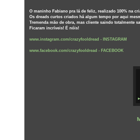
O maninho Fabiano pra lá de feliz, realizado 100% na cr
Os dreads curtos criados há algum tempo por aqui mesm
Tremenda mão de obra, mas cliente saindo totalmente sa
Ficaram incríveis! É nóis!
www.instagram.com/crazyfooldread
-
INSTAGRAM
www.facebook.com/crazyfooldread
-
FACEBOOK