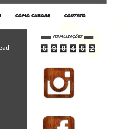
M
COMO CHEGAR
CONTATO
▄▄▄ visualizações ▄▄▄
5
9
8
4
5
2
read