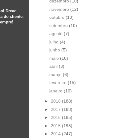
dezembro
(10)
novembro
(12)
ool Dread.
 do cliente.
outubro
(10)
sempre!
setembro
(10)
agosto
(7)
julho
(4)
junho
(5)
maio
(10)
abril
(3)
março
(6)
fevereiro
(15)
janeiro
(16)
►
2018
(188)
►
2017
(188)
►
2016
(185)
►
2015
(195)
►
2014
(247)