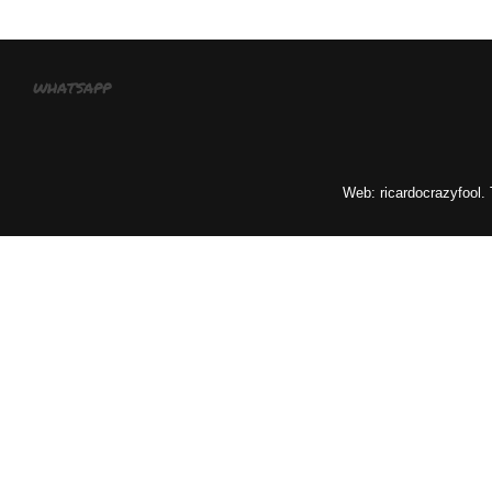
whatsapp
Web: ricardocrazyfool.