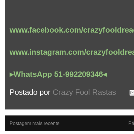
www.facebook.com/crazyfooldrea
www.instagram.com/crazyfooldre
▸WhatsApp 51-992209346◂
Postado por
Crazy Fool Rastas
Postagem mais recente
Pá