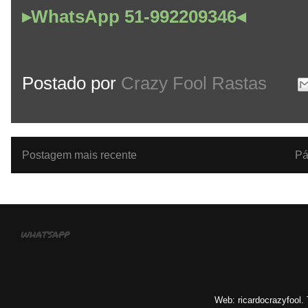
▸WhatsApp 51-992209346◂
Postado por
Crazy Fool Rastas
Postagem mais recente
Pá
whatsapp
Web: ricardocrazyfool.