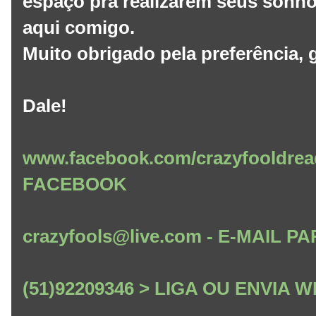
espaço pra realizarem seus sonho
aqui comigo.
Muito obrigado pela preferência, g
Dale!
www.facebook.com/crazyfooldrea
FACEBOOK
crazyfools@live.com - E-MAIL
(51)92209346 > LIGA OU ENVIA