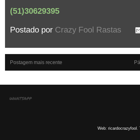
(51)30629395
Postado por
Crazy Fool Rastas
Postagem mais recente
Pá
whatsapp
Web: ricardocrazyfool.