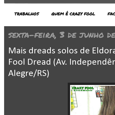
TRABALHOS
QUEM É CRAZY FOOL
FA
sexta-feira, 3 de junho d
Mais dreads solos de Eldor
Fool Dread (Av. Independênc
Alegre/RS)