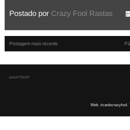
Postado por
Crazy Fool Rastas
Postagem mais recente
Pá
whatsapp
Web: ricardocrazyfool.