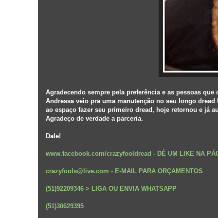
Agradecendo sempre pela preferência e as pessoas que 
Andressa veio pra uma manutenção no seu longo dread lo
ao espaço fazer seu primeiro dread, hoje retornou e já a
Agradeço de verdade a parceria.
Dale!
www.facebook.com/crazyfooldread
-
DÊ UM LIKE NA P
crazyfools@live.com - E-MAIL PARA ORÇAMENTOS
(51)92209346 > LIGA OU ENVIA WHATSAPP
(51)30629395