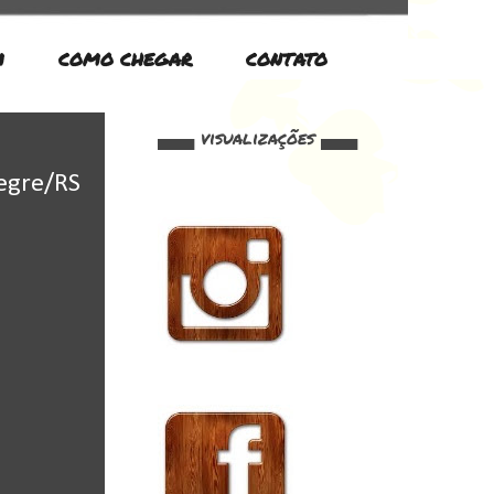
M
COMO CHEGAR
CONTATO
▄▄▄ visualizações ▄▄▄
legre/RS