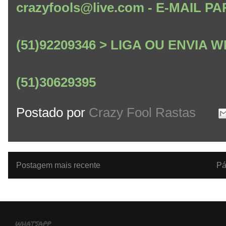
crazyfools@live.com - E-MAIL
(51)92209346 > LIGA OU ENVIA
(51)30629395
Postado por
Crazy Fool Rastas
Postagem mais recente
Pá
whatsapp