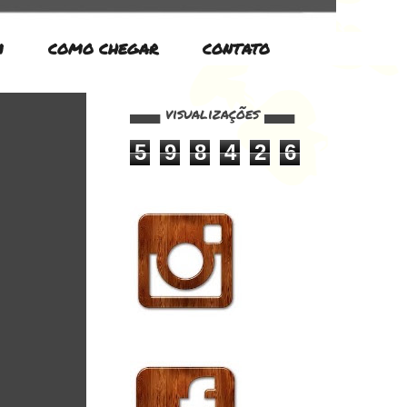
M
COMO CHEGAR
CONTATO
▄▄▄ visualizações ▄▄▄
5
9
8
4
2
6