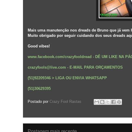
Mais uma manutenção nos dreads de Bruno que já vem há
Muito obrigado por seguir cuidando dos seus dreads aq
Good vibes!
www.facebook.com/crazyfooldread
-
DÊ UM LIKE NA P
crazyfools@live.com - E-MAIL PARA ORÇAMENTOS
(51)92209346 > LIGA OU ENVIA WHATSAPP
(51)30629395
Postado por
Crazy Fool Rastas
Postagem mais recente