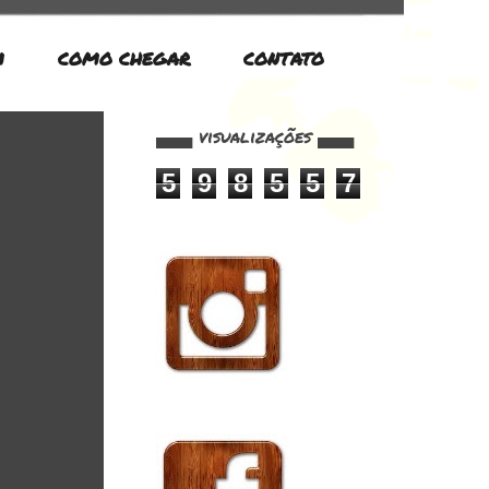
M
COMO CHEGAR
CONTATO
▄▄▄ visualizações ▄▄▄
5
9
8
5
5
7