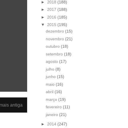
►
2018
(188)
►
2017
(188)
►
2016
(185)
▼
2015
(195)
dezembro
(15)
novembro
(21)
outubro
(18)
setembro
(18)
agosto
(17)
julho
(8)
junho
(15)
maio
(16)
abril
(16)
março
(19)
ais antiga
fevereiro
(11)
janeiro
(21)
►
2014
(247)