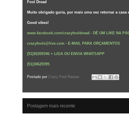
Fool Dread
Muito obrigado guria, por mais uma vez retornar a casa 
Good vibes!
www.facebook.com/crazyfooldread
-
DÊ UM LIKE NA P
crazyfools@live.com - E-MAIL PARA ORÇAMENTOS
(51)92209346 > LIGA OU ENVIA WHATSAPP
(51)30629395
Postado por
Crazy Fool Rastas
Postagem mais recente