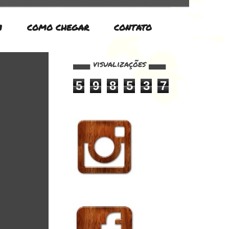
M
COMO CHEGAR
CONTATO
▄▄▄ visualizações ▄▄▄
5
9
8
5
3
7