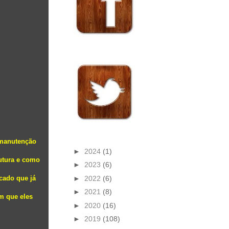
 manutenção
►
2024
(1)
utura e como
►
2023
(6)
►
2022
(6)
cado que já
►
2021
(8)
m que eles
►
2020
(16)
►
2019
(108)