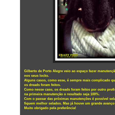
Gilberto de Porto Alegre veio ao espaço fazer manuten
nos seus locks.
Alguns casos, como esse, é sempre mais complicado qu
os dreads foram feitos.
Como nesse caso, os dreads foram feitos por outro profi
na primeira manutenção o resultado seja 100%.
Com o passar das próximas manutenções é possível sela
fiquem melhor selados. Mas já houve um grande avanço 
Muito obrigado pela preferência!