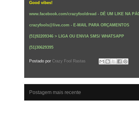
Good vibes!
www.facebook.com/crazyfooldread
-
DÊ UM LIKE NA PÁ
crazyfools@live.com - E-MAIL PARA ORÇAMENTOS
(51)92209346 > LIGA OU ENVIA SMS/ WHATSAPP
(51)30629395
Postado por
Crazy Fool Rastas
Postagem mais recente