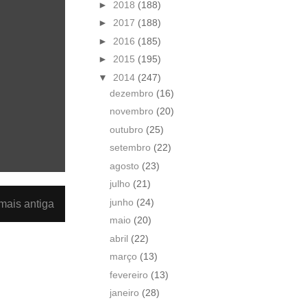
►
2018
(188)
►
2017
(188)
►
2016
(185)
►
2015
(195)
▼
2014
(247)
dezembro
(16)
novembro
(20)
outubro
(25)
setembro
(22)
agosto
(23)
julho
(21)
junho
(24)
ais antiga
maio
(20)
abril
(22)
março
(13)
fevereiro
(13)
janeiro
(28)