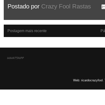
Postado por
Crazy Fool Rastas
Postagem mais recente
Pá
whatsapp
Web: ricardocrazyfool.