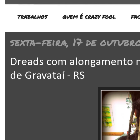
TRABALHOS
QUEM É CRAZY FOOL
FA
sexta-feira, 17 de outubr
Dreads com alongamento no
de Gravataí - RS