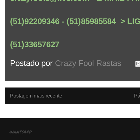
(51)92209346 - (51)85985584 > L
(51)33657627
Postado por
Crazy Fool Rastas
Postagem mais recente
Pá
whatsapp