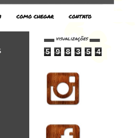
M
COMO CHEGAR
CONTATO
▄▄▄ visualizações ▄▄▄
5
9
8
3
5
4
S