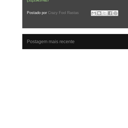
(51)33657627
Postado por
Crazy Fool Rastas
Postagem mais recente