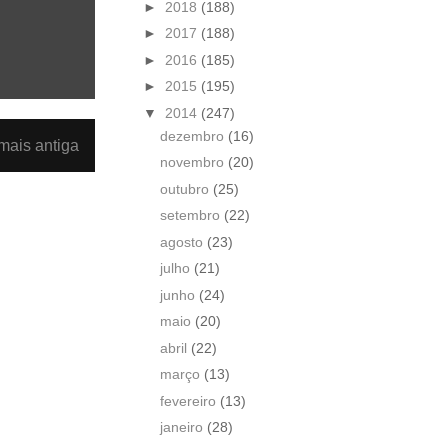
►
2018
(188)
►
2017
(188)
►
2016
(185)
►
2015
(195)
▼
2014
(247)
dezembro
(16)
ais antiga
novembro
(20)
outubro
(25)
setembro
(22)
agosto
(23)
julho
(21)
junho
(24)
maio
(20)
abril
(22)
março
(13)
fevereiro
(13)
janeiro
(28)