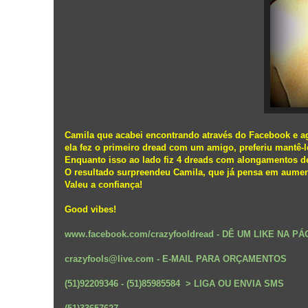
Camila que acabei encontrando através do Facebook e 
ela fez o primeiro dread com um amigo, preferiu mantê-l
Enquanto isso ao lado fiz 4 dreads com alongamentos de
O resultado surpreendeu Camila, que já pensa em aumen
Valeu a confiança!
Good vibes!
www.facebook.com/crazyfooldread
- DÊ UM LIKE NA PÁ
crazyfools@live.com - E-MAIL PARA ORÇAMENTOS
(51)92209346 - (51)85985584 > LIGA OU ENVIA SMS