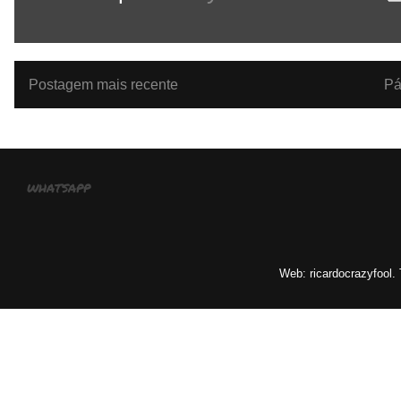
Postagem mais recente
Pá
whatsapp
Web: ricardocrazyfool.