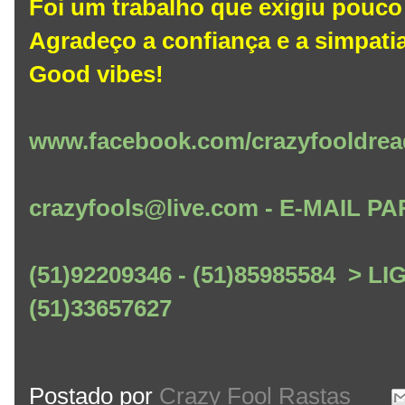
Foi um trabalho que exigiu pouco
Agradeço a confiança e a simpatia
Good vibes!
www.facebook.com/crazyfooldrea
crazyfools@live.com - E-MAIL
(51)92209346 - (51)85985584 > L
(51)33657627
Postado por
Crazy Fool Rastas