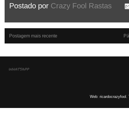
Postado por
Crazy Fool Rastas
Postagem mais recente
Pá
whatsapp
Web: ricardocrazyfool.