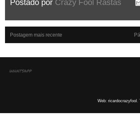
Postado por
Crazy Fool Rastas
Postagem mais recente
Pá
whatsapp
Web: ricardocrazyfool.