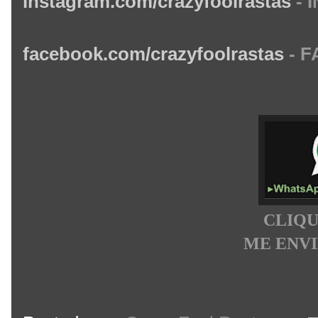
instagram.com/crazyfool
rastas
-
facebook.com/crazyfoolrastas
-
F
CLIQU
ME ENV