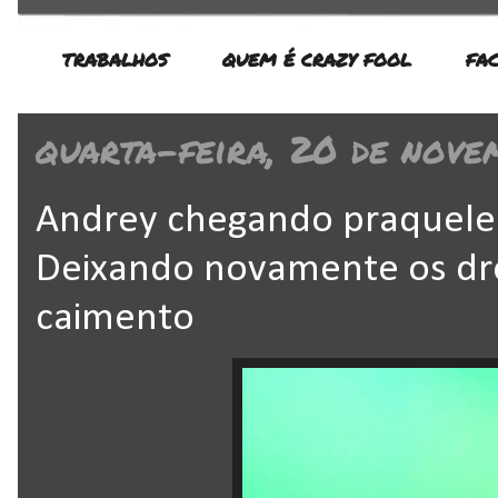
TRABALHOS
QUEM É CRAZY FOOL
FA
quarta-feira, 20 de nove
Andrey chegando praquele 
Deixando novamente os dr
caimento