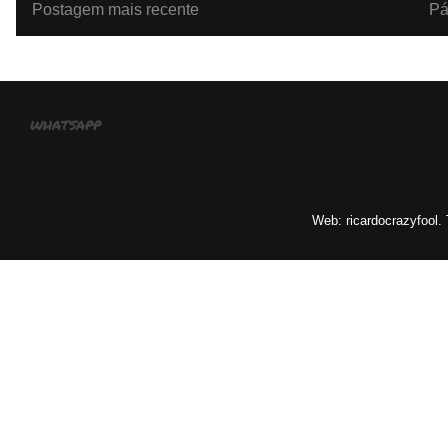
Postagem mais recente
Pá
whatsapp
Web: ricardocrazyfool.