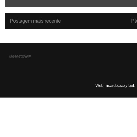
Postagem mais recente
Pá
whatsapp
Web: ricardocrazyfool.