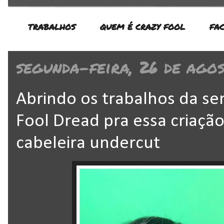
TRABALHOS
QUEM É CRAZY FOOL
FA
segunda-feira, 26 de ago
Abrindo os trabalhos da s
Fool Dread pra essa criação
cabeleira undercut