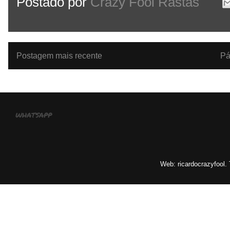
Postado por
Crazy Fool Rastas
Postagem mais recente
Pá
whatsapp
Web: ricardocrazyfool.