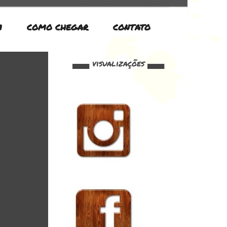
M
COMO CHEGAR
CONTATO
▄▄▄ visualizações ▄▄▄