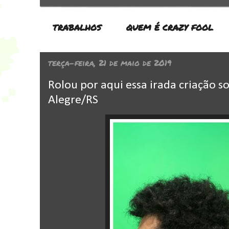
TRABALHOS
QUEM É CRAZY FOOL
terça-feira, 21 de maio de 2019
Rolou por aqui essa irada criação 
Alegre/RS