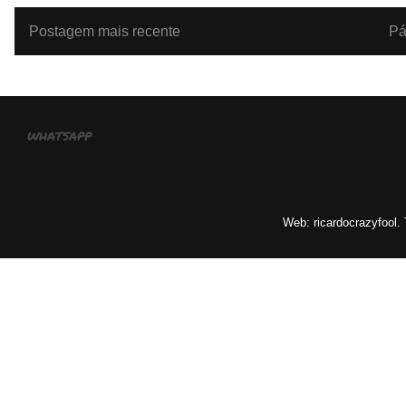
Postagem mais recente
Pá
whatsapp
Web: ricardocrazyfool.