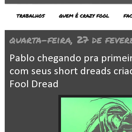
TRABALHOS
QUEM É CRAZY FOOL
FA
quarta-feira, 27 de fever
Pablo chegando pra primei
com seus short dreads cria
Fool Dread