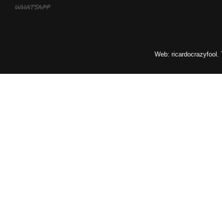
whatsapp
Web: ricardocrazyfool.