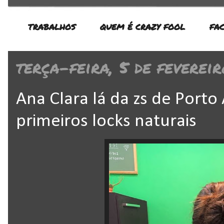
TRABALHOS
QUEM É CRAZY FOOL
FA
terça-feira, 5 de feverei
Ana Clara lá da zs de Porto
primeiros locks naturais