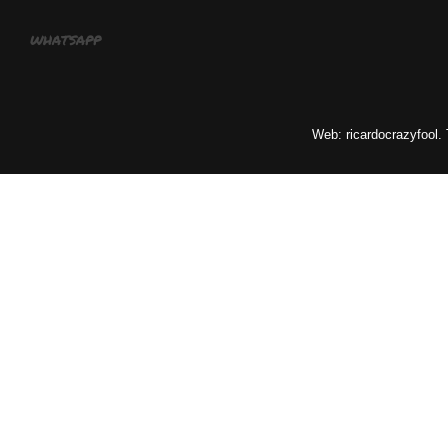
whatsapp
Web: ricardocrazyfool.