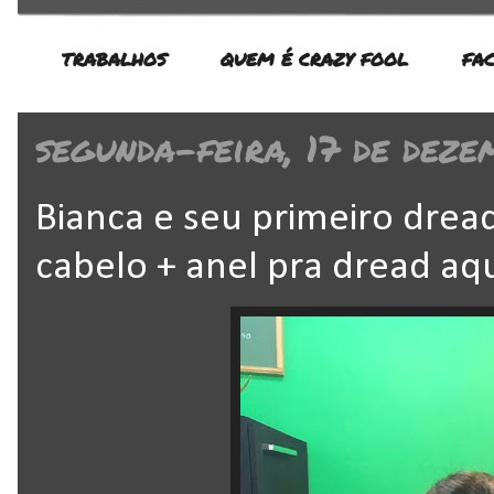
TRABALHOS
QUEM É CRAZY FOOL
FA
segunda-feira, 17 de dez
Bianca e seu primeiro drea
cabelo + anel pra dread aq