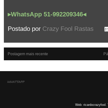
▸WhatsApp 51-992209346◂
Postado por
Crazy Fool Rastas
Postagem mais recente
Pá
whatsapp
Web: ricardocrazyfool.