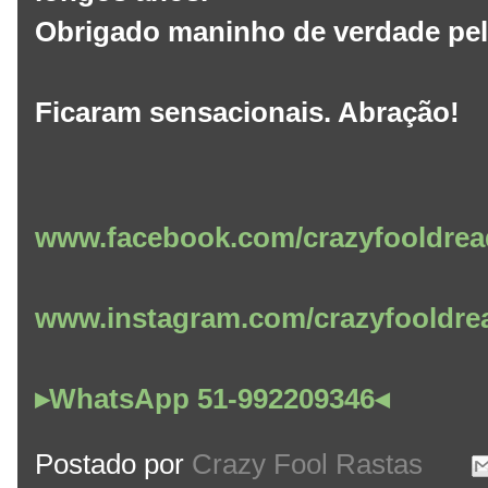
Obrigado maninho de verdade pel
Ficaram sensacionais. Abração!
www.facebook.com/crazyfooldrea
www.instagram.com/crazyfooldre
▸WhatsApp 51-992209346◂
Postado por
Crazy Fool Rastas