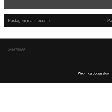
Postagem mais recente
Pá
whatsapp
Web: ricardocrazyfool.