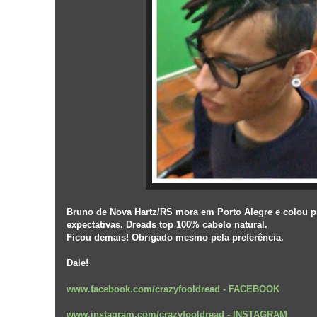
Bruno de Nova Hartz/RS mora em Porto Alegre e colou p
expectativas. Dreads top 100% cabelo natural.
Ficou demais! Obrigado mesmo pela preferência.
Dale!
www.facebook.com/crazyfooldread
-
FACEBOOK
www.instagram.com/crazyfooldread
-
INSTAGRAM