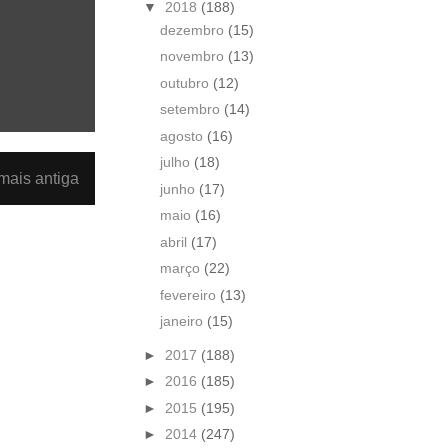
▼
2018
(188)
dezembro
(15)
novembro
(13)
outubro
(12)
setembro
(14)
agosto
(16)
julho
(18)
ais antiga
junho
(17)
maio
(16)
abril
(17)
março
(22)
fevereiro
(13)
janeiro
(15)
►
2017
(188)
►
2016
(185)
►
2015
(195)
►
2014
(247)