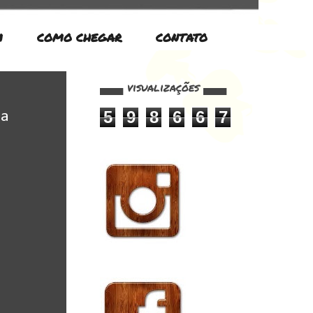
M
COMO CHEGAR
CONTATO
▄▄▄ visualizações ▄▄▄
5
9
8
6
6
7
ma