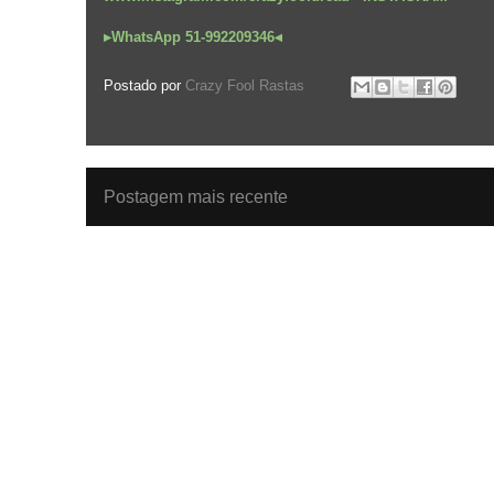
▸WhatsApp 51-992209346◂
Postado por
Crazy Fool Rastas
Postagem mais recente