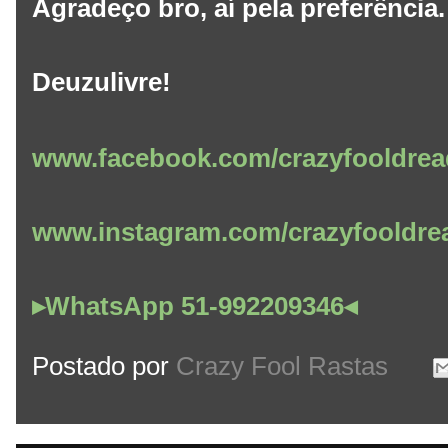
Agradeço bro, aí pela preferência
Deuzulivre!
www.facebook.com/crazyfooldrea
www.instagram.com/crazyfooldre
▸WhatsApp 51-992209346◂
Postado por
Crazy Fool Rastas