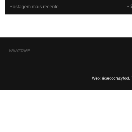
Postagem mais recente
Pá
whatsapp
Web: ricardocrazyfool.