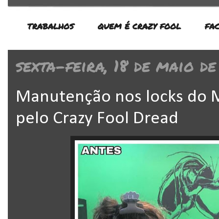
TRABALHOS
QUEM É CRAZY FOOL
FA
sexta-feira, 18 de maio de
Manutenção nos locks do M
pelo Crazy Fool Dread