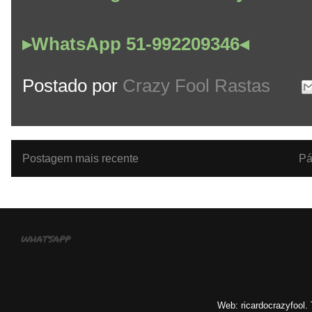
▸WhatsApp 51-992209346◂
Postado por
Crazy Fool Rastas
Postagem mais recente
Pá
whatsapp
Web: ricardocrazyfool.