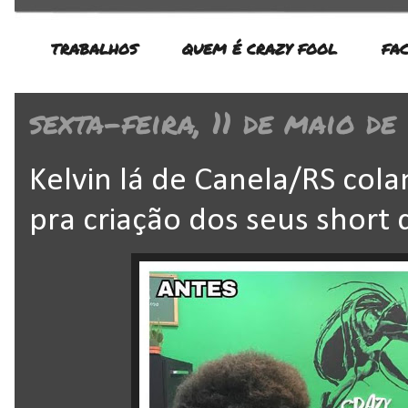
TRABALHOS
QUEM É CRAZY FOOL
FA
sexta-feira, 11 de maio de
Kelvin lá de Canela/RS col
pra criação dos seus short