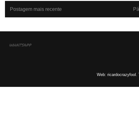
Postagem mais recente
Pá
whatsapp
Web: ricardocrazyfool.