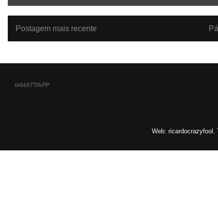
Postagem mais recente
Pá
whatsapp
Web: ricardocrazyfool.