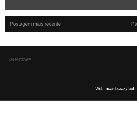
Postagem mais recente
Pá
whatsapp
Web: ricardocrazyfool.