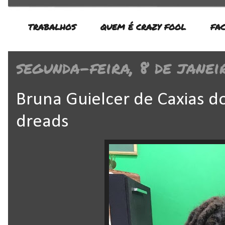
TRABALHOS
QUEM É CRAZY FOOL
FA
segunda-feira, 8 de janei
Bruna Guielcer de Caxias do
dreads