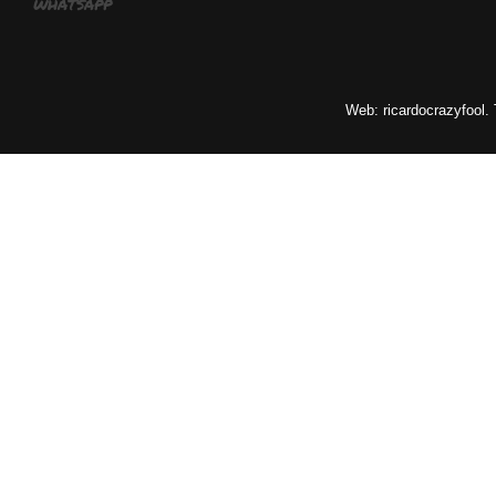
whatsapp
Web: ricardocrazyfool.