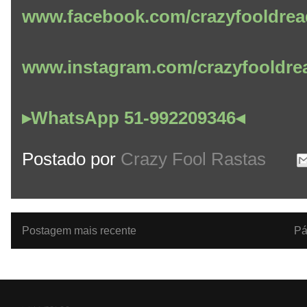
www.facebook.com/crazyfooldrea
www.instagram.com/crazyfooldre
▸WhatsApp 51-992209346◂
Postado por
Crazy Fool Rastas
Postagem mais recente
Pá