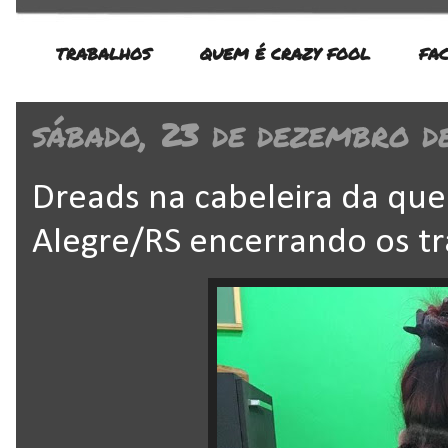
TRABALHOS
QUEM É CRAZY FOOL
FA
sábado, 23 de dezembro d
Dreads na cabeleira da quer
Alegre/RS encerrando os t