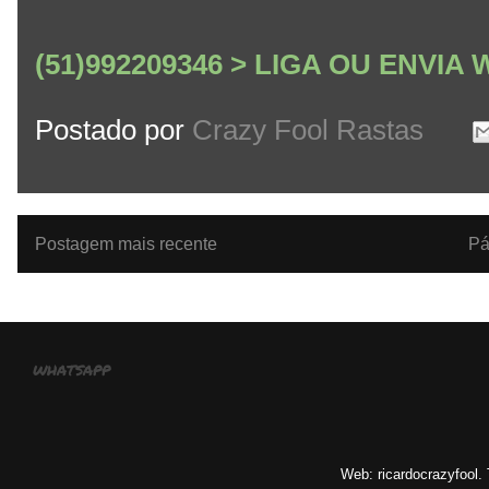
(51)992209346 > LIGA OU ENVI
Postado por
Crazy Fool Rastas
Postagem mais recente
Pá
whatsapp
Web: ricardocrazyfool.